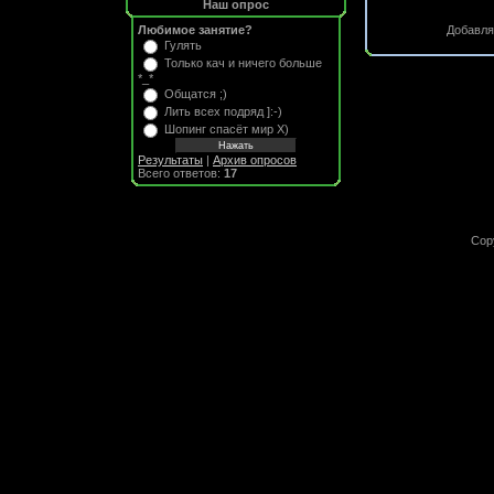
Наш опрос
Добавля
Любимое занятие?
Гулять
Только кач и ничего больше
*_*
Общатся ;)
Лить всех подряд ]:-)
Шопинг спасёт мир Х)
Результаты
|
Архив опросов
Всего ответов:
17
Cop