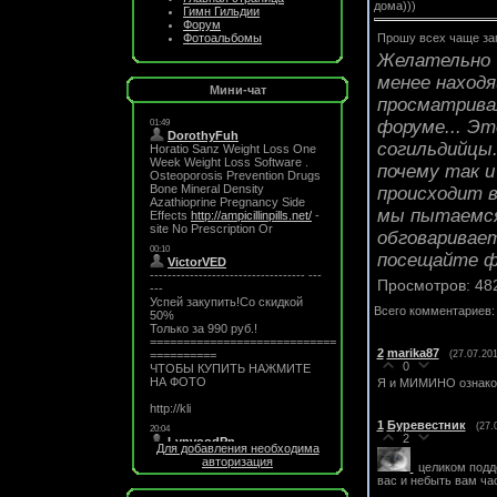
дома)))
Гимн Гильдии
Форум
Прошу всех чаще за
Фотоальбомы
Желательно 
менее находя
Мини-чат
просматривал
форуме... Эт
согильдийцы.
почему так и
происходит в
мы пытаемся
обговаривает
посещайте ф
Просмотров
: 48
Всего комментариев
2
marika87
(27.07.201
0
Я и МИМИНО ознаком
1
Буревестник
(27.
2
Для добавления необходима
авторизация
целиком подд
вас и небыть вам ча